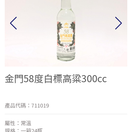
金門58度白標高粱300cc
產品代碼：
711019
屬性：
常溫
規格：
一箱24瓶